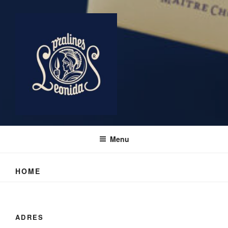
LEONIDAS NIJLEN
Confiserie Leonidas Nijlen
Menu
HOME
ADRES